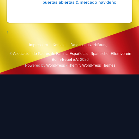
puertas abiertas & mercado navideño
↑
Impressum
Kontakt
Datenschutzerklärung
©
Asociación de Padres de Familia Españolas - Spanischer Elternverein
Bonn-Beuel e.V.
2026
Powered by
WordPress
•
Themify WordPress Themes