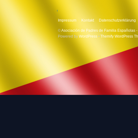
↑
Impressum
Kontakt
Datenschutzerklärung
©
Asociación de Padres de Familia Españolas -
Powered by
WordPress
•
Themify WordPress T