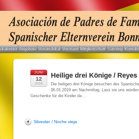
skalender
Angebote
Vereinslokal
Vorstand
Mitgliedschaft
Satzung
Kontakt
JUNI
Heilige drei Könige / Reye
12
2018
Die heiligen drei Könige besuchen des Spanisch
06.01.2019 am Nachmittag. Lass sie uns würdevoll
Geschenke für die Kinder da…
Silvester / Noche vieja