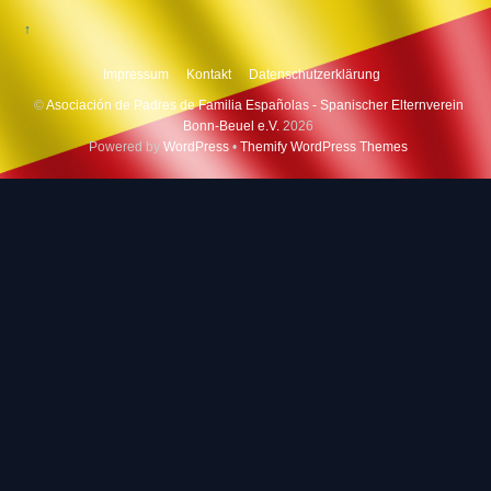
↑
Impressum
Kontakt
Datenschutzerklärung
©
Asociación de Padres de Familia Españolas - Spanischer Elternverein
Bonn-Beuel e.V.
2026
Powered by
WordPress
•
Themify WordPress Themes